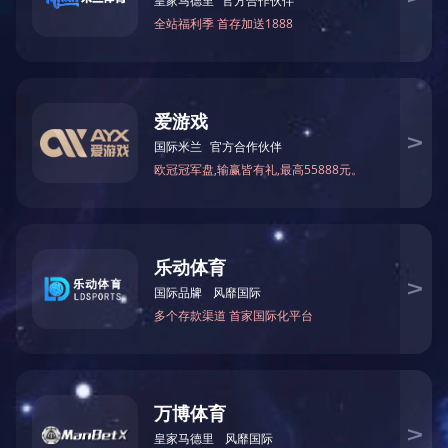
子，交流接触器，
防爆起重机，天车,行吊
查全车安装的电器
抓斗桥式起重机
2
、电器、电缆、电
（1）
固定电阻器
专用（特殊）起重机
（2）
安装各行程开
地铁施工用门式起重机
（3）
司机室内接线
集装箱龙门吊、门式起重机
（4）
一切电器安装
压。
电动葫芦（防爆型，欧式）
（6）按各个电器
抓斗
每根线要紧固结实
十一、钢结构
吊具（集装箱吊具，吸盘）
（1）
把导电支柱用
悬臂吊、平衡吊， 电动平车
（2）
四周拦杆用螺
升降货梯及升降机及举升机
（3）
联接主梁各门