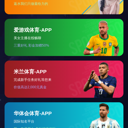
（4）上拱度、同
（5）等安装检测
20
上一篇：没有了;
下一篇：
2*100T