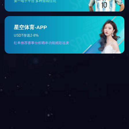
起重机_桥式起重机_门式起重机_厂家-开
葫芦双梁桥式起重机
电动单梁起重机行车
吊钩双梁桥式起重
|
|
15249732888
地址：河南省新乡市封尹起重工业园区
联系人：销售部 15249732888
邮箱：319929033@qq.com
起重机_桥式起重机_门式起重机_厂家-开云·体育-开云(中国) 版权所有