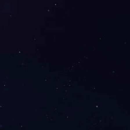
重机参数
QZ型5吨到20t抓斗桥式起重机 抓斗吊
页
上5页
6
7
8
9
10
下5页
最后一页
简介
开云·体育-开
云(中国)
荣誉
成功案例