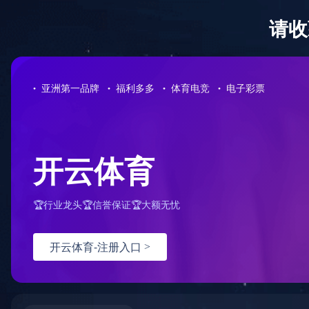
开云·体育
欢迎访问起重机_桥式起重机_门式起重机_厂家-开云·体育-开
网站开云·体育
公司简介
开云·体育-开云(中